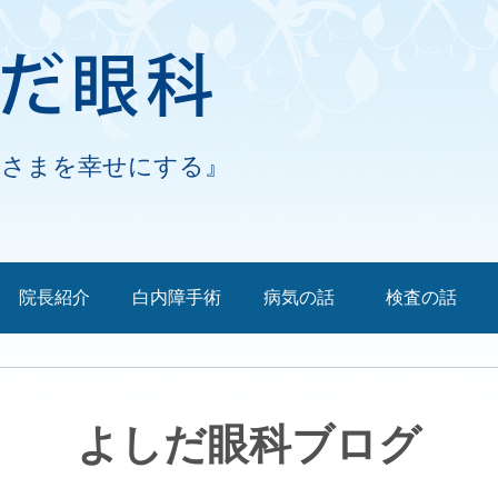
なさまを幸せにする』
院長紹介
白内障手術
病気の話
検査の話
よしだ眼科ブログ