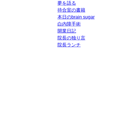
夢を語る
待合室の書籍
本日のbrain sugar
白内障手術
開業日記
院長の独り言
院長ランチ