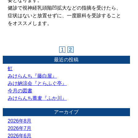
要となります。
健診で視神経乳頭陥凹拡大などの指摘を受けたら、
症状はないと放置せずに、一度眼科を受診すること
をオススメします。
1
2
最近の投稿
虹
みけらんち『藤白屋』
みけ納涼会『とらふぐ亭』
今月の図書
みけらんち蕎麦『ふか川』
アーカイブ
2026年8月
2026年7月
2026年6月