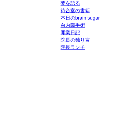
夢を語る
待合室の書籍
本日のbrain sugar
白内障手術
開業日記
院長の独り言
院長ランチ