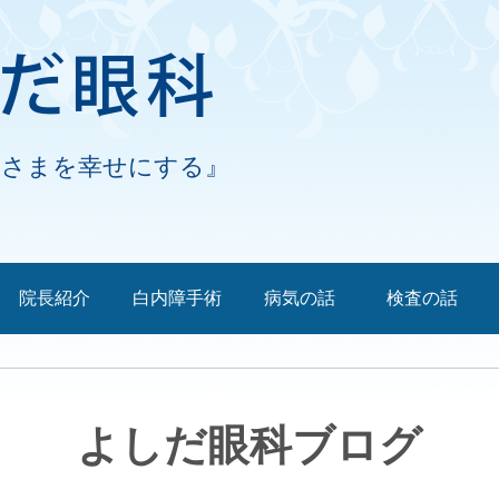
なさまを幸せにする』
院長紹介
白内障手術
病気の話
検査の話
よしだ眼科ブログ