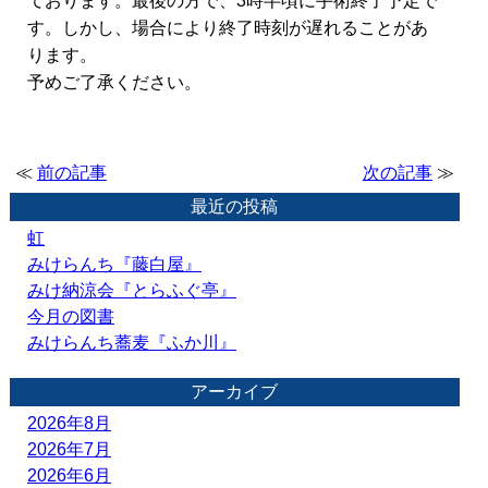
ております。最後の方で、3時半頃に手術終了予定で
す。しかし、場合により終了時刻が遅れることがあ
ります。
予めご了承ください。
≪
前の記事
次の記事
≫
最近の投稿
虹
みけらんち『藤白屋』
みけ納涼会『とらふぐ亭』
今月の図書
みけらんち蕎麦『ふか川』
アーカイブ
2026年8月
2026年7月
2026年6月