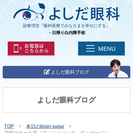
診療理念『眼科医療でみなさまを幸せにする』
・日帰り白内障手術
よしだ眼科ブログ
よしだ眼科ブログ
TOP
>
本日のbrain sugar
>
函館のケーキ屋『アンジェリック・ヴォヤージュ』