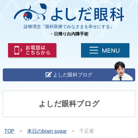
診療理念『眼科医療でみなさまを幸せにする』
・日帰り白内障手術
よしだ眼科ブログ
よしだ眼科ブログ
TOP
>
本日のbrain sugar
>
千疋屋