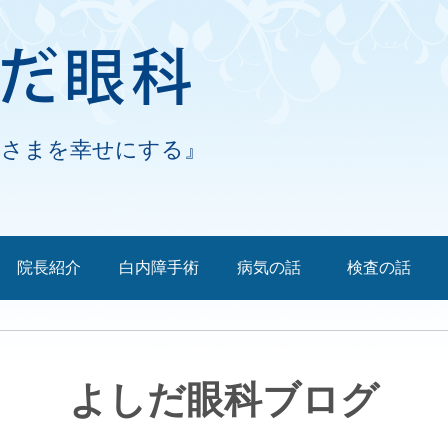
なさまを幸せにする』
院長紹介
白内障手術
病気の話
検査の話
よしだ眼科ブログ