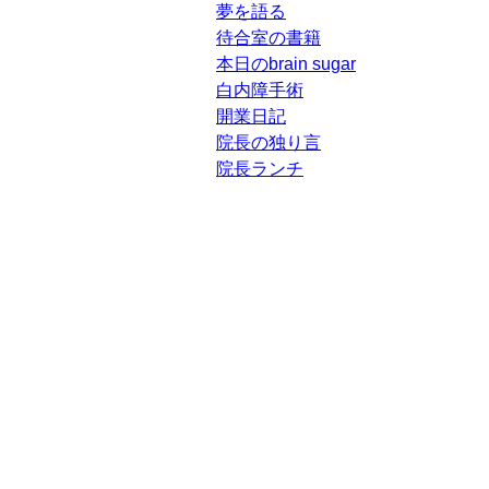
夢を語る
待合室の書籍
本日のbrain sugar
白内障手術
開業日記
院長の独り言
院長ランチ