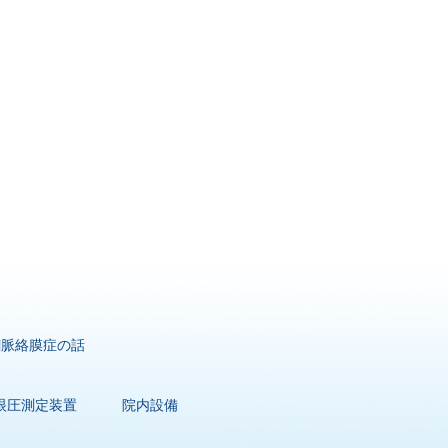
網脈絡膜症の話
眼圧測定装置
院内設備