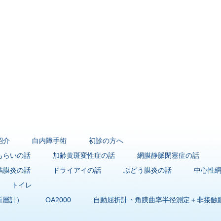
紹介
白内障手術
初診の方へ
もらいの話
加齢黄斑変性症の話
網膜静脈閉塞症の話
結膜炎の話
ドライアイの話
ぶどう膜炎の話
中心性
トイレ
断層計）
OA2000
自動屈折計・角膜曲率半径測定＋非接触