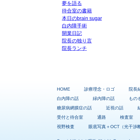
夢を語る
待合室の書籍
本日のbrain sugar
白内障手術
開業日記
院長の独り言
院長ランチ
HOME
診療理念・ロゴ
院長
白内障の話
緑内障の話
もの
糖尿病網膜症の話
近視の話
受付と待合室
通路
検査室
視野検査
眼底写真＋OCT（光干渉