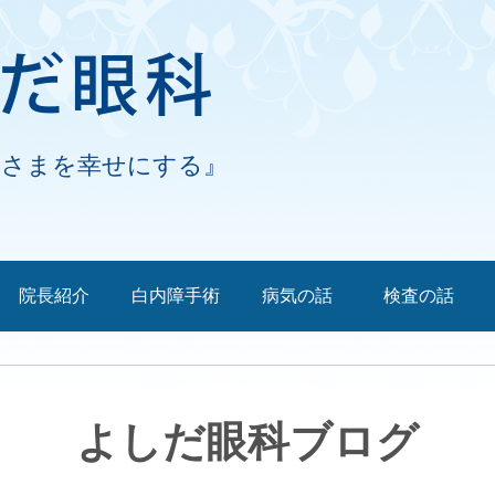
なさまを幸せにする』
院長紹介
白内障手術
病気の話
検査の話
よしだ眼科ブログ