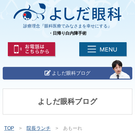
診療理念『眼科医療でみなさまを幸せにする』
・日帰り白内障手術
よしだ眼科ブログ
よしだ眼科ブログ
TOP
>
院長ランチ
>
あもーれ